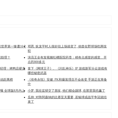
 前世界第一惨遭16个
邓恩: 狄龙平时人很好但上场就变了, 他曾在野球场吃两技
犯
男助理？
演员王全有发视频吐槽医院药贵：稍有点感冒的感觉，开
点药800多元
经理：烤鸭店硬卖
拿下《网球王子》、《闪乱神乐》IP 游戏新军分众游戏有
哪些秘密武器
跑动距离榜
《传奇永恒》安健: PK和爆装理念不会改变 手游正在筹备
中
曝 全球版8月内上
小罗: 我在监狱交了朋友, 他们都会踢球, 在那里我也赢了
瓜帅: 对阵阿森纳的比赛至关重要, 若输球或战平争冠就结
束了