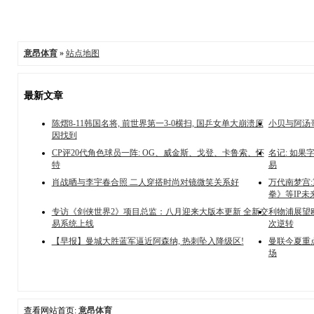
意昂体育
»
站点地图
最新文章
陈熠8-11韩国名将, 前世界第一3-0横扫, 国乒女单大崩溃原
小贝与阿汤哥
因找到
CP评20代角色球员一阵: OG、威金斯、戈登、卡鲁索、怀
名记: 如
特
易
肖战晒与李宇春合照 二人穿搭时尚对镜微笑关系好
万代南梦宫:
拳》等IP
专访《剑侠世界2》项目总监：八月迎来大版本更新 全新交
利物浦展望欧
易系统上线
次逆转
【早报】曼城大胜蓝军逼近阿森纳, 热刺坠入降级区!
曼联今夏重
场
查看网站首页:
意昂体育