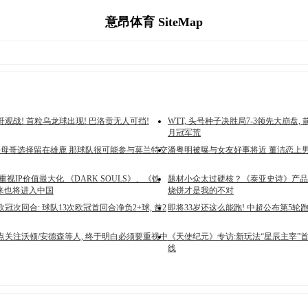
意昂体育 SiteMap
观战! 首粒乌龙球出现! 巴洛贡无人可挡!
WTT, 头号种子决胜局7-3领先大崩盘,
月冠军荒
果字母哥选择留在雄鹿 那球队很可能参与莫兰特交
潘粤明被曝与女友好事将近 董洁恋上
重视IP价值最大化 《DARK SOULS》、《铁
题材小众太过硬核？《泰亚史诗》产品
未来也将进入中国
烧饼才是我的不对
冠次回合: 球队13次欧冠首回合净负2+球, 曾2
即将33岁还这么能跑! 中超公布第5轮
点关注沃顿/安德森等人, 终于明白必须要重视中
《天使纪元》专访:新玩法“星辰主宰”首
线