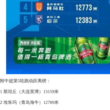
附中超第5轮跑动距离榜：
1 斯坦丘（大连英博）13159米
2 埃朱玛（青岛海牛）12789米