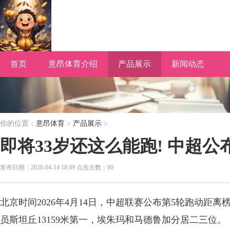
首页
意昂体育介绍
产品展示
新闻动态
你的位置：
意昂体育
>
产品展示
>
即将33岁还这么能跑! 中超
发布日期：2026-04-14 18:49 点击次数：80
北京时间2026年4月14日，中超联赛公布第5轮跑动距
员斯坦丘13159米第一，埃朱玛和马德鲁加分居二三位。